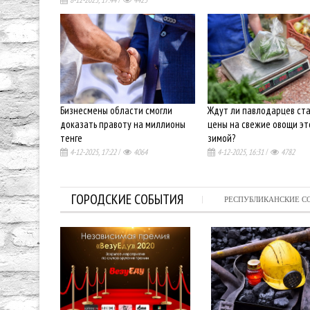
Бизнесмены области смогли
Ждут ли павлодарцев ст
доказать правоту на миллионы
цены на свежие овощи эт
тенге
зимой?
4-12-2025, 17:22
/
4064
4-12-2025, 16:31
/
4782
ГОРОДСКИЕ СОБЫТИЯ
РЕСПУБЛИКАНСКИЕ 