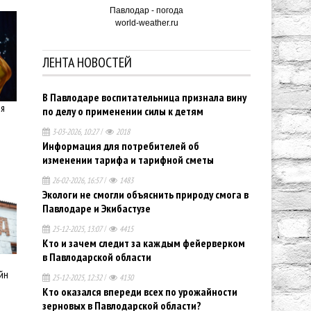
Павлодар - погода
world-weather.ru
ЛЕНТА НОВОСТЕЙ
В Павлодаре воспитательница признала вину
я
по делу о применении силы к детям
3-03-2026, 10:27
/
2018
Информация для потребителей об
изменении тарифа и тарифной сметы
26-02-2026, 16:57
/
1483
Экологи не смогли объяснить природу смога в
Павлодаре и Экибастузе
25-12-2025, 13:07
/
4415
Кто и зачем следит за каждым фейерверком
в Павлодарской области
йн
25-12-2025, 12:32
/
4130
Кто оказался впереди всех по урожайности
зерновых в Павлодарской области?