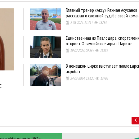
Главный тренер «Аксу» Рахман Асуханов
рассказал о сложной судьбе своей кома
2-08-2024, 11:31
/
18235
Единственная из Павлодара: спортсмен
откроет Олимпийские игры в Париже
19-07-2024, 09:56
/
15359
В немецком цирке выступает павлодарс
акробат
24-05-2024, 13:52
/
15764
Е