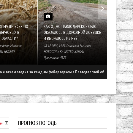
ВПЕРЕДИ ВСЕХ ПО
КАК ОДНО ПАВЛОДАРСКОЕ СЕЛО
ПОЧЕМУ ТА
ЗЕРНОВЫХ В
ОКАЗАЛОСЬ В ДОРОЖНОЙ ЛОВУШКЕ
ПАВЛОДАРЕ
 ОБЛАСТИ?
И ВЫБРАЛОСЬ ИЗ НЕЁ
ОКОНЧАТЕЛ
анислав Манаков
18-12-2025, 14:29
,
Станислав Манаков
17-12-2025, 18:3
ТИ НЕДЕЛИ
НОВОСТИ
»
КАЧЕСТВО ЖИЗНИ
НОВОСТИ НЕД
Просмотров: 4529
Просмотров: 39
/
 каждым фейерверком в Павлодарской области
Как павлодарская филармо
ПРОГНОЗ ПОГОДЫ
ще