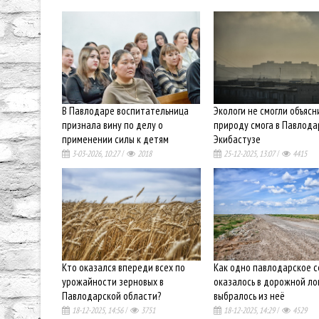
В Павлодаре воспитательница
Экологи не смогли объясн
признала вину по делу о
природу смога в Павлода
применении силы к детям
Экибастузе
3-03-2026, 10:27
/
2018
25-12-2025, 13:07
/
4415
Кто оказался впереди всех по
Как одно павлодарское с
урожайности зерновых в
оказалось в дорожной ло
Павлодарской области?
выбралось из неё
18-12-2025, 14:56
/
3751
18-12-2025, 14:29
/
4529