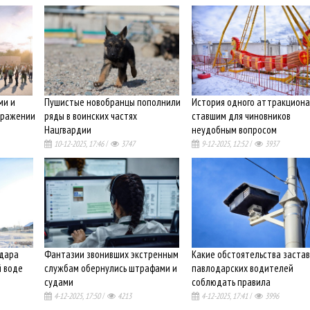
ми и
Пушистые новобранцы пополнили
История одного аттракциона
бражении
ряды в воинских частях
ставшим для чиновников
Нацгвардии
неудобным вопросом
10-12-2025, 17:46
/
3747
9-12-2025, 12:52
/
3937
дара
Фантазии звонивших экстренным
Какие обстоятельства заста
й воде
службам обернулись штрафами и
павлодарских водителей
я
судами
соблюдать правила
4-12-2025, 17:50
/
4213
4-12-2025, 17:41
/
3996