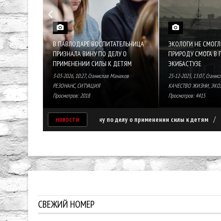
В ПАВЛОДАРЕ ВОСПИТАТЕЛЬНИЦА
ЭКОЛОГИ НЕ СМОГ
ПРИЗНАЛА ВИНУ ПО ДЕЛУ О
ПРИРОДУ СМОГА В 
ПРИМЕНЕНИИ СИЛЫ К ДЕТЯМ
ЭКИБАСТУЗЕ
3-03-2026, 10:27
,
Станислав Манаков
25-12-2025, 13:07
,
Станис
РЕЗОНАНС
,
СИТУАЦИЯ
КАЧЕСТВО ЖИЗНИ
,
ЭКО
Просмотров: 2018
Просмотров: 4415
/
 признала вину по делу о применении силы к детям
Экологи не смогли о
НОВОСТИ
СВЕЖИЙ НОМЕР