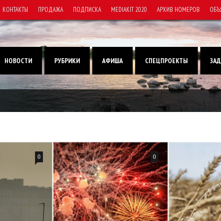
КОНТАКТЫ
ПРОДАЖА
ПОДПИСКА
MEDIAKIT 2020
АРХИВ НОМЕРОВ
ОБЪ
НОВОСТИ
РУБРИКИ
АФИША
СПЕЦПРОЕКТЫ
ЗАД
0
0