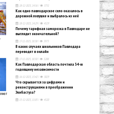
18-12-2025, 14:56
/
3751
Как одно павлодарское село оказалось в
дорожной ловушке и выбралось из неё
18-12-2025, 14:29
/
4529
Почему тарифная заморозка в Павлодаре не
выглядит окончательной?
,
17-12-2025, 18:38
/
3973
В каких случаях школьников Павлодара
переводят в онлайн
17-12-2025, 18:30
/
5288
Как Павлодарская область почтила 34-ю
годовщину независимости
16-12-2025, 15:42
/
3829
Что скрывается за цифрами и
реконструкциями в преображении
Экибастуза?
вляют
15-12-2025, 11:05
/
4520