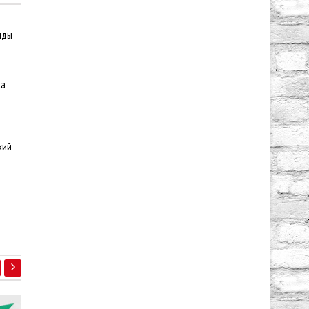
нды
ка
кий