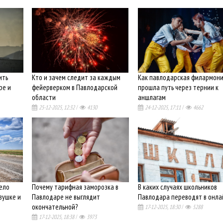
ить
Кто и зачем следит за каждым
Как павлодарская филармони
ре и
фейерверком в Павлодарской
прошла путь через тернии к
области
аншлагам
25-12-2025, 12:32
/
4130
24-12-2025, 17:11
/
4662
ело
Почему тарифная заморозка в
В каких случаях школьников
вушке и
Павлодаре не выглядит
Павлодара переводят в онла
окончательной?
17-12-2025, 18:30
/
5288
17-12-2025, 18:38
/
3973