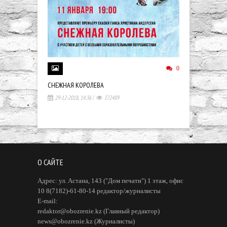
0
СНЕЖНАЯ КОРОЛЕВА
МИХАИЛ БУЛ
29-12-2018, 14:36
/
372489
11-09-2018, 
О САЙТЕ
Адрес: ул. Астана, 143 ("Дом печати") 1 этаж, офис
10 8(7182)-61-80-14 редактор/журналисты
E-mail:
redaktor@obozrenie.kz (Главный редактор)
news@obozrenie.kz (Журналисты)