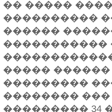
�� ����� ����
���������� 
������ �����
�����������
������������
����� ������
��������� ��
�������� ���
��������� 34 