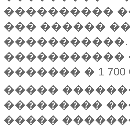
���������� �
��� ������ �
�����������.
����������� 
������� � 1 700 
����� ������
��������� ��
����� ������