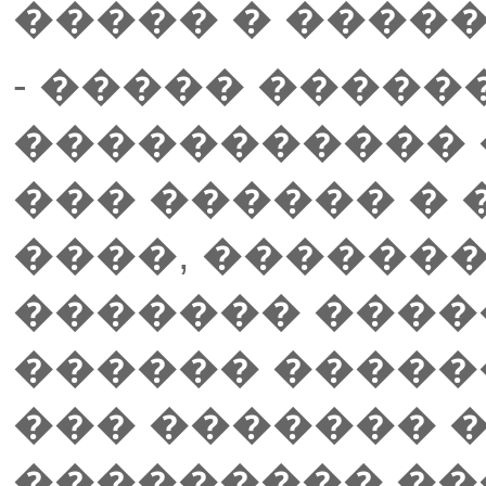
����� � �����
- ����� �����
����������� �
��� ������ � 
����, ��������
������� ����
������ �����
��� ������� 
��������� ��