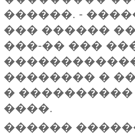
������. - ����
��� ������ �
���-�� ��� �
������������
�������� � ��
� ����������
����.
������ �����