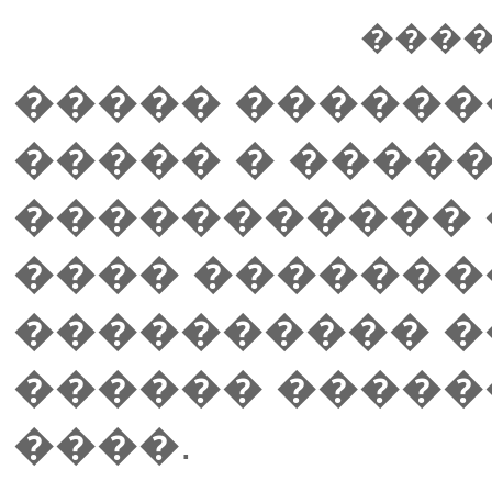
����
����� ������
����� � ����
����������� 
���� ��������
���������� �
������ �����
����.