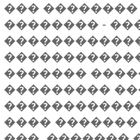
��� �������� 
�������� - �
������������
������������
������� ����
��������� ��
������������
���� �������
���. �������