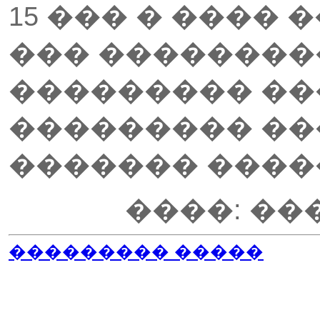
15 ��� � ���� 
��� ��������
��������� ��
��������� �
������� ����
����: �
��������� �����