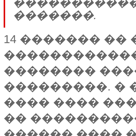
�����������
�������.
14 ������� ��
�����������
�������� ��
���������. � 
���� ���� ��
�� ��������
������ ���� 