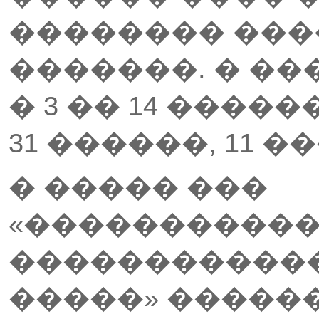
�������� ��
�������. � ��
� 3 �� 14 �����
31 ������, 11 �
� ����� ���
«����������
�����������
�����» ������