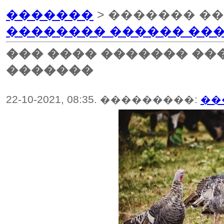
�������
> ������� ��
�������� ������ ���
��� ���� ������� ��
�������
22-10-2021, 08:35. ���������:
��