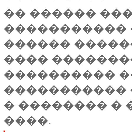
�� ������ ����
�����������
������ �����
���� ������
���������� �
����������� 
� �������� � 
����.