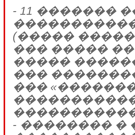
- 11 �������
�����������
(����� �����
��� ����� �
����� �����
��� �������
��� «������
�����������
�����������»
- �������� �