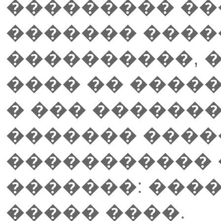
��������� ��
������� ���
����������, 
���� �� ����
� ��� ������� 
������� ���
�����������
�������: ���
����� ����.