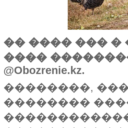
�� ���� ��� 
���� �������
@Obozrenie.kz.
��������, ��
�������� ���
������������